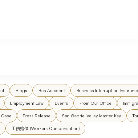
nt
Blogs
Bus Accident
Business Interruption Insuranc
Employment Law
Events
From Our Office
Immigra
l Case
Press Release
San Gabriel Valley Master Key
To
工伤赔偿 (Workers Compensation)