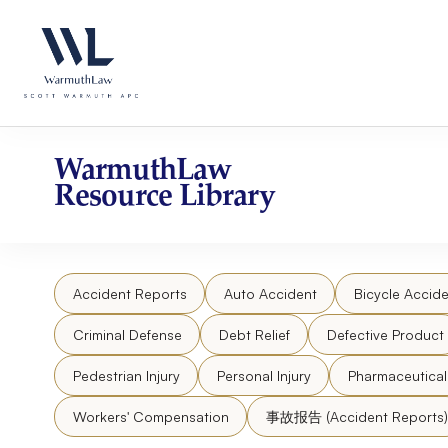
Skip
Please
to
note:
content
This
website
includes
an
accessibility
WarmuthLaw
system.
Resource Library
Press
Control-
F11
to
Accident Reports
Auto Accident
Bicycle Accide
adjust
the
Criminal Defense
Debt Relief
Defective Product
website
to
Pedestrian Injury
Personal Injury
Pharmaceutica
people
Workers' Compensation
事故报告 (Accident Reports)
with
visual