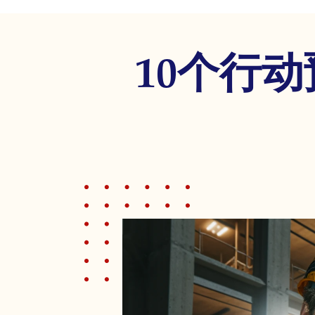
disabilities
who
are
10个行
using
a
screen
reader;
Press
Control-
F10
to
open
an
accessibility
menu.