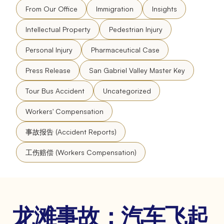
From Our Office
Immigration
Insights
Intellectual Property
Pedestrian Injury
Personal Injury
Pharmaceutical Case
Press Release
San Gabriel Valley Master Key
Tour Bus Accident
Uncategorized
Workers' Compensation
事故报告 (Accident Reports)
工伤赔偿 (Workers Compensation)
龙滩事故：汽车飞起