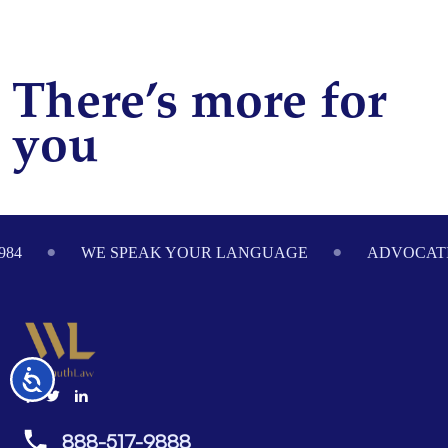
There’s more for
you
Footer
984
WE SPEAK YOUR LANGUAGE
ADVOCATI
Accessibility
888-517-9888