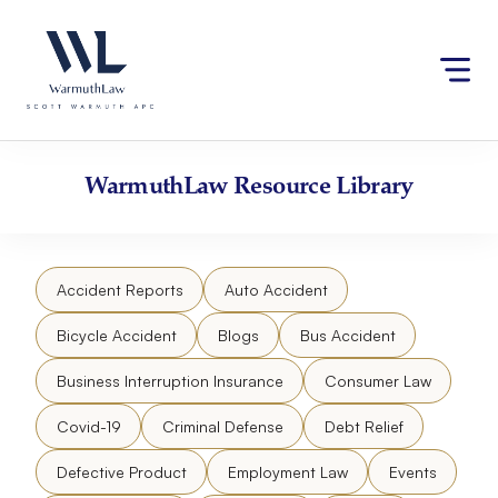
Skip
Please
to
note:
content
This
website
includes
an
accessibility
WarmuthLaw
Resource Library
system.
Accident Reports
Auto Accident
Bicycle Accident
Blogs
Bus Accident
Business Interruption Insurance
Consumer Law
Covid-19
Criminal Defense
Debt Relief
Defective Product
Employment Law
Events