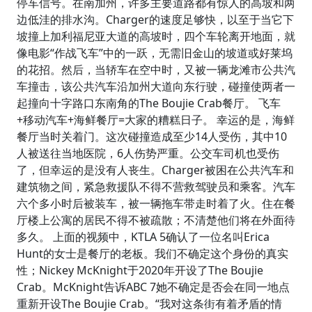
停车信号。在南加州，许多主要道路都有惊人的高坡和两
边低洼的排水沟。Charger的速度足够快，以至于当它下
坡撞上加利福尼亚大道的高坡时，四个车轮离开地面，就
像电影“作战飞车”中的一跃，无需旧金山的坡道或好莱坞
的花招。然后，当轿车在空中时，又被一辆龙滩市公共汽
车撞击，该公共汽车沿加州大道向东行驶，碰撞使两者一
起撞向十字路口东南角的The Boujie Crab餐厅。 飞车
+移动汽车+海鲜餐厅=大家的糟糕日子。 幸运的是，海鲜
餐厅当时关着门。这次碰撞造成至少14人受伤，其中10
人被送往当地医院，6人伤势严重。公交车司机也受伤
了，但幸运的是没有人丧生。Charger被困在公共汽车和
建筑物之间，紧急救援队不得不营救驾驶员和乘客。汽车
六个多小时后被装车，被一辆拖车带走时着了火。住在餐
厅楼上公寓的居民不得不被疏散；不清楚他们将在外面待
多久。 上面的视频中，KTLA 5确认了一位名叫Erica
Hunt的女士是餐厅的老板。我们不确定这个身份的真实
性；Nickey McKnight于2020年开设了The Boujie
Crab。McKnight告诉ABC 7她不确定是否会在同一地点
重新开设The Boujie Crab。“我对这条街有着矛盾的情