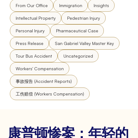
From Our Office
Immigration
Insights
Intellectual Property
Pedestrian Injury
Personal Injury
Pharmaceutical Case
Press Release
San Gabriel Valley Master Key
Tour Bus Accident
Uncategorized
Workers' Compensation
事故报告 (Accident Reports)
工伤赔偿 (Workers Compensation)
康普顿惨案：年轻的