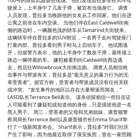
100号的致命武器袭击现场。 他们发现普拉多坐在SUV驾
驶座上，上半身中了几发子弹，被宣布当场身亡。 调查
人员发现，普拉多当晚跟他的女友从工作回家。他们在进
公寓之前坐在车内交谈。 当他们停在East Caldwell街南
侧的路边时，一辆颜色浅的轿车从Tamarind大街驶来。
这辆轿车停在普拉多的SUV附近，一名男子走向驾驶座门
打量内部。普拉多看到男子时马上启动车子。 他试图逃
开，但据警方表示，他的上半身中了数发子弹，最终撞上
路边一辆停着的车。 嫌犯被看到向Caldwell街西边逃
去，然后往Willowbrook大街南边跑。 调查人员相信枪
击事件与帮派有关，普拉多是“毫无意义的暴力行为的无
辜受害者”。据官方称，受害者与帮派成员没有任何关联
或冲突。 “发生事件的地区以存在大量帮派而闻名，”
LASD队长Terrence Bell表示。 谋杀侦探相信一些目击证
人可能看到了嫌疑犯或知道他的身份，只是描述他是一名
黑人男子。 周三，受害者的父母和兄弟姐妹、康普顿警
察局局长Terrence Bell以及康普顿市长Emma Sharif举
行了一场新闻发布会。 Sharif表示，普拉多“对我们社区
产生了影响，因为他最近取得了保安执照，曾在一家照顾