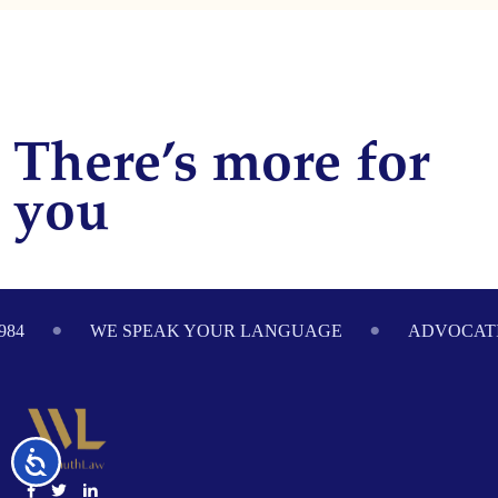
There’s more for
you
Footer
984
WE SPEAK YOUR LANGUAGE
ADVOCATI
Accessibility