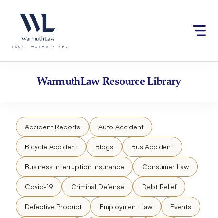
Skip
Please
to
note:
content
This
website
includes
an
accessibility
WarmuthLaw
Resource Library
system.
Accident Reports
Auto Accident
Bicycle Accident
Blogs
Bus Accident
Business Interruption Insurance
Consumer Law
Covid-19
Criminal Defense
Debt Relief
Defective Product
Employment Law
Events